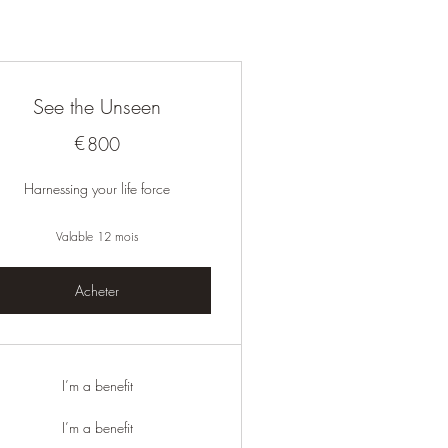
See the Unseen
€
800€
800
Harnessing your life force
Valable 12 mois
Acheter
I’m a benefit
I’m a benefit