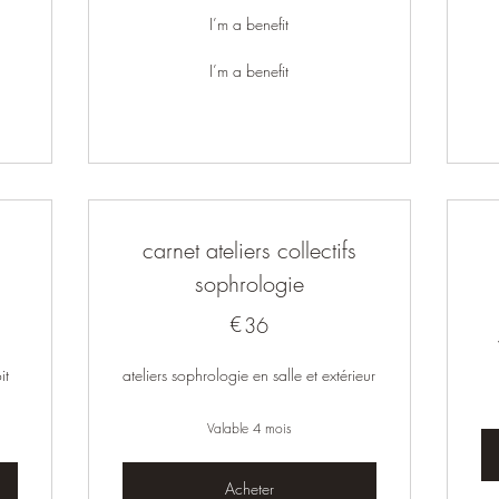
I’m a benefit
I’m a benefit
carnet ateliers collectifs
sophrologie
€
36€
36
it
ateliers sophrologie en salle et extérieur
Valable 4 mois
Acheter