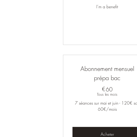
I’m a benefit
Abonnement mensuel
prépa bac
€
60€
60
Tous les mois
7 séances sur mai et juin - 120€ so
60€/mois
Acheter