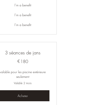
I’m a benefit
I’m a benefit
I’m a benefit
3 séances de jans
€
180€
180
valable pour les piscine extérieure
seulement
Valable 2 mois
Acheter