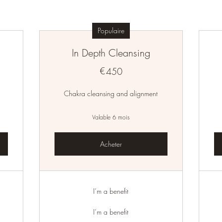
Populaire
In Depth Cleansing
€
450€
450
Chakra cleansing and alignment
Valable 6 mois
Acheter
I’m a benefit
I’m a benefit