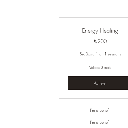
Energy Healing
€
200€
200
Six Basic 1-on-1 sessions
Valable 3 mois
Acheter
I’m a benefit
I’m a benefit