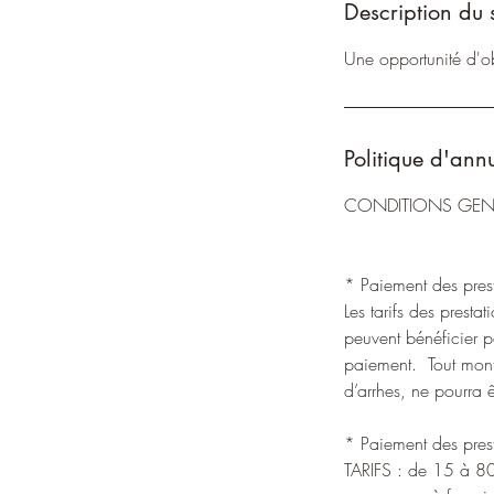
Description du 
Une opportunité d'o
Politique d'ann
CONDITIONS GENE
* Paiement des prest
Les tarifs des presta
peuvent bénéficier p
paiement. Tout monta
d’arrhes, ne pourra 
* Paiement des presta
TARIFS : de 15 à 80