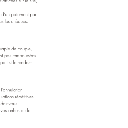
affichés sur le site,
s d’un paiement par
as les chèques.
érapie de couple,
nt pas remboursées
art si le rendez-
 l’annulation
tions répétitives,
endez-vous.
 vos arrhes ou la