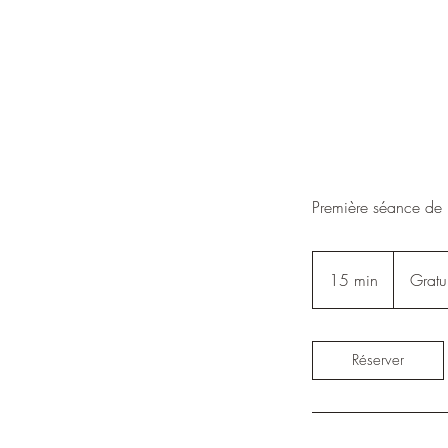
Première séance de p
Gratuit
15 min
1
Gratui
5
m
i
Réserver
n