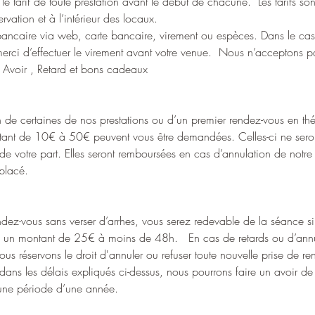
e tarif de toute prestation avant le début de chacune. Les tarifs sont 
rvation et à l’intérieur des locaux.
bancaire via web, carte bancaire, virement ou espèces. Dans le ca
erci d’effectuer le virement avant votre venue. Nous n’acceptons p
 Avoir , Retard et bons cadeaux
on de certaines de nos prestations ou d’un premier rendez-vous en th
tant de 10€ à 50€ peuvent vous être demandées. Celles-ci ne sero
de votre part. Elles seront remboursées en cas d’annulation de notre p
placé.
ndez-vous sans verser d’arrhes, vous serez redevable de la séance si
 à un montant de 25€ à moins de 48h. En cas de retards ou d’annula
 nous réservons le droit d'annuler ou refuser toute nouvelle prise de r
dans les délais expliqués ci-dessus, nous pourrons faire un avoir de
r une période d’une année.