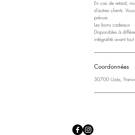
En cas de retard, no
d’autres clients. Vou
prévue.
Les bons cadeaux
Disponibles à différen
Coordonnées
30700 Uzès, Franc